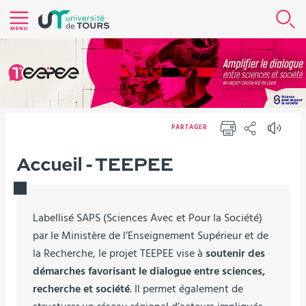
Aller
R
au
MENU
contenu
|
Navigation
|
Accès
PARTAGER
directs
IMPRIMER
PARTAGER
|
Accueil - TEEPEE
Connexion
Labellisé SAPS (Sciences Avec et Pour la Société)
par le Ministère de l’Enseignement Supérieur et de
la Recherche, le projet TEEPEE vise à
soutenir des
démarches favorisant le dialogue entre sciences,
recherche et société
. Il permet également de