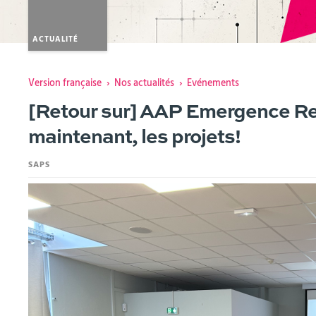
ACTUALITÉ
Vous
Version française
Nos actualités
Evénements
êtes
[Retour sur] AAP Emergence Re
ici :
maintenant, les projets!
SAPS