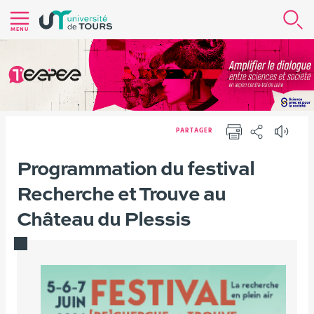
Aller
R
au
MENU
contenu
|
Navigation
|
Accès
PARTAGER
directs
IMPRIMER
PARTAGER
|
Vous
Programmation du festival
Version française
Festival [RE]CHERCHE & TROUVE
Connexion
êtes
Recherche et Trouve au
ici :
Château du Plessis