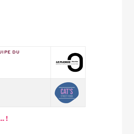
UIPE DU
. !