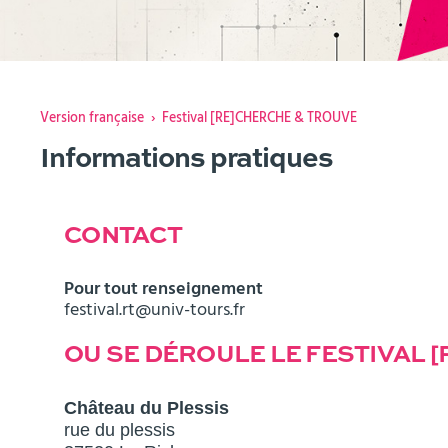
Vous
Version française
Festival [RE]CHERCHE & TROUVE
êtes
Informations pratiques
ici :
CONTACT
Pour tout renseignement
festival.rt@univ-tours.fr
OU SE DÉROULE LE FESTIVAL 
Château du Plessis
rue du plessis