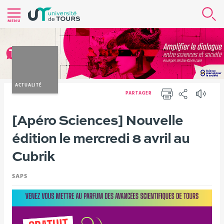
Aller
R
au
MENU
contenu
|
Navigation
|
Accès
ACTUALITÉ
PARTAGER
directs
IMPRIMER
PARTAGER
|
Vous
[Apéro Sciences] Nouvelle
Version française
Nos actualités
Evénements
Connexion
êtes
édition le mercredi 8 avril au
ici :
Cubrik
SAPS