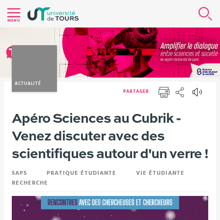
Aller
R
au
MENU
contenu
|
Navigation
|
Accès
ACTUALITÉ
PARTAGER
directs
IMPRIMER
PARTAGER
|
Vous
Apéro Sciences au Cubrik -
Version française
Nos actualités
Evénements
Connexion
êtes
Venez discuter avec des
ici :
scientifiques autour d'un verre !
SAPS
PRATIQUE ÉTUDIANTE
VIE ÉTUDIANTE
RECHERCHE