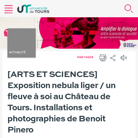
Aller
R
au
MENU
contenu
|
Navigation
|
Accès
ACTUALITÉ
PARTAGER
directs
IMPRIMER
PARTAGER
|
Vous
[ARTS ET SCIENCES]
Version française
Nos actualités
Evénements
Connexion
êtes
Exposition nebula liger / un
ici :
fleuve à soi au Château de
Tours. Installations et
photographies de Benoit
Pinero